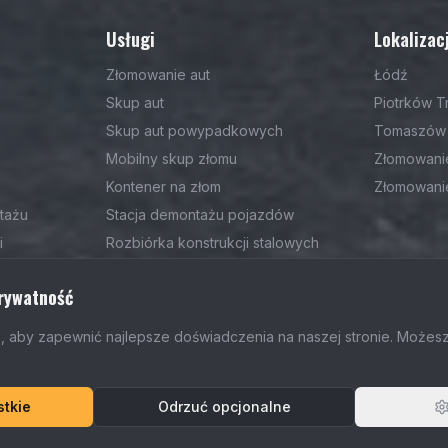
Usługi
Lokalizac
Złomowanie aut
Łódź
Skup aut
Piotrków T
Skup aut powypadkowych
Tomaszów 
Mobilny skup złomu
Złomowani
Kontener na złom
Złomowani
tażu
Stacja demontażu pojazdów
i
Rozbiórka konstrukcji stalowych
y
Skup ciężarówek
rywatność
Skup autobusów
 aby zapewnić najlepsze doświadczenia na naszej stronie. Możes
stkie
Odrzuć opcjonalne
© 2026 Caban Recykling.
Wszelkie prawa zastrzeżone
.