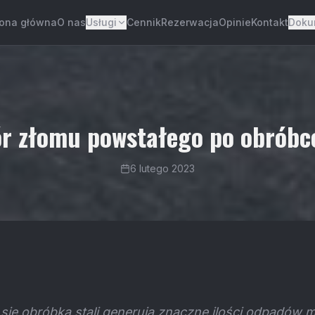
rona główna
O nas
Usługi
Cennik
Rezerwacja
Opinie
Kontakt
Doku
r złomu powstałego po obróbce
6 lutego 2023
się obróbką stali generują znaczne ilości odpadów 