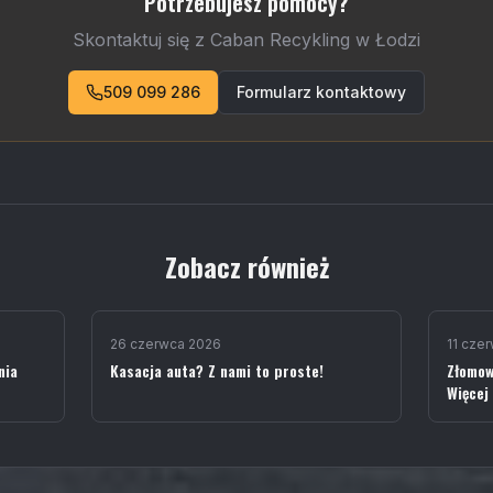
Potrzebujesz pomocy?
Skontaktuj się z Caban Recykling w Łodzi
509 099 286
Formularz kontaktowy
Zobacz również
26 czerwca 2026
11 cze
nia
Kasacja auta? Z nami to proste!
Złomow
Więcej 