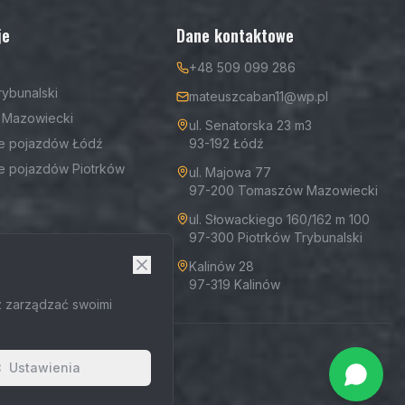
je
Dane kontaktowe
+48 509 099 286
rybunalski
mateuszcaban11@wp.pl
Mazowiecki
ul. Senatorska 23 m3
e pojazdów Łódź
93-192 Łódź
e pojazdów Piotrków
ul. Majowa 77
97-200 Tomaszów Mazowiecki
ul. Słowackiego 160/162 m 100
97-300 Piotrków Trybunalski
Kalinów 28
97-319 Kalinów
z zarządzać swoimi
Ustawienia