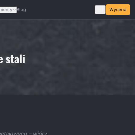
menty
Blog
EN
Wycena
 stali
metalowych – wióry,