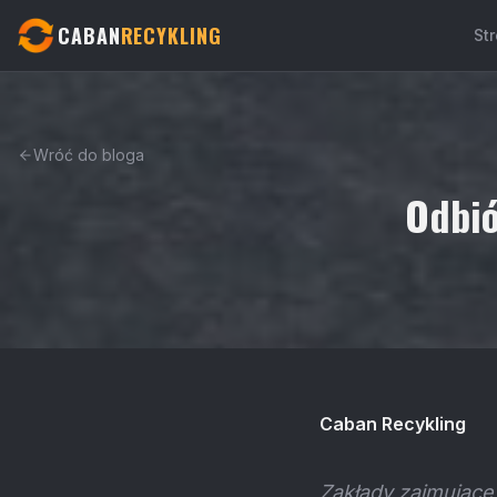
CABAN
RECYKLING
St
Wróć do bloga
Odbió
Caban Recykling
Zakłady zajmujące 