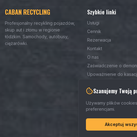
CABAN RECYCLING
Szybkie linki
Usługi
Profesjonalny recykling pojazdów,
skup aut i złomu w regionie
Cennik
łódzkim. Samochody, autobusy,
Rezerwacja
ciężarówki.
Kontakt
O nas
Zaświadczenie o demon
Upoważnienie do kasacj
Umowa kupna-sprzedaż
Szanujemy Twoją p
Blog
Używamy plików cookies,
preferencjami.
Akceptuj wszy