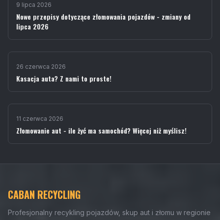
9 lipca 2026
Nowe przepisy dotyczące złomowania pojazdów - zmiany od
lipca 2026
26 czerwca 2026
Kasacja auta? Z nami to proste!
11 czerwca 2026
Złomowanie aut - ile żyć ma samochód? Więcej niż myślisz!
CABAN RECYCLING
Profesjonalny recykling pojazdów, skup aut i złomu w regionie