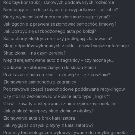
wciąż można korzystnie sprzedać?
Rodzaje konstrukcji stalowych poddawanych rozbiórce
Nienadające się do jazdy auto powypadkowe – co robić?
Kiedy wynajem kontenera na złom może się przydać?
Jak zgodnie z prawem zezłomować samochód firmowy?
Jak pozbyć się uszkodzonego auta po kolizji?
Samochody elektryczne – czy podlegają złomowaniu?
Skup odpadów wykonanych z niklu – najważniejsze informacje
Skup złomu – na czym zarabia?
Nieprzerejestrowane auto z zagranicy – czy można je
zezłomować?
Oddawanie kabli miedzianych do skupu złomu
Przekazanie auta na złom – czy wiąże się z kosztami?
Złomowanie samochodu z zagranicy
Podstawowe części samochodowe poddawane recyklingowi
Czy można zezłomować w Polsce auto typu „anglik"?
Ołów – zasady postępowania z niebezpiecznym metalem
Jak znaleźć najlepszy skup złomu w okolicy?
Złomowanie auta a brak katalizatora
Jak wygląda odzysk platyny z katalizatorów?
Procesy technologiczne wykorzystywane do recyklingu metali