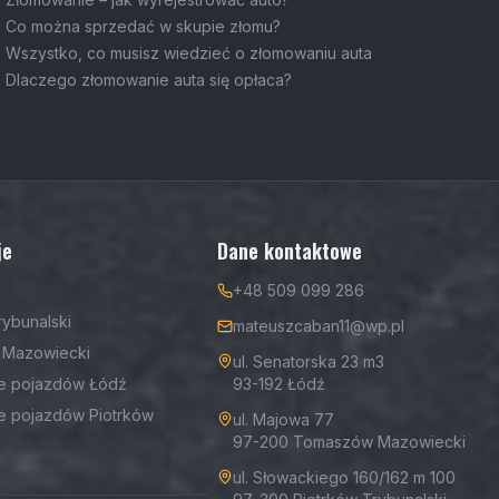
Co można sprzedać w skupie złomu?
Wszystko, co musisz wiedzieć o złomowaniu auta
Dlaczego złomowanie auta się opłaca?
je
Dane kontaktowe
+48 509 099 286
rybunalski
mateuszcaban11@wp.pl
Mazowiecki
ul. Senatorska 23 m3
e pojazdów Łódź
93-192 Łódź
e pojazdów Piotrków
ul. Majowa 77
97-200 Tomaszów Mazowiecki
ul. Słowackiego 160/162 m 100