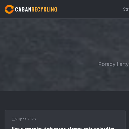
CABAN
RECYKLING
St
Porady i art
9 lipca 2026