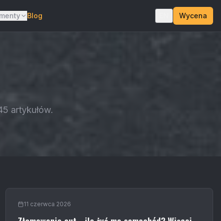
menty
Blog
EN
Wycena
45 artykułów.
11 czerwca 2026