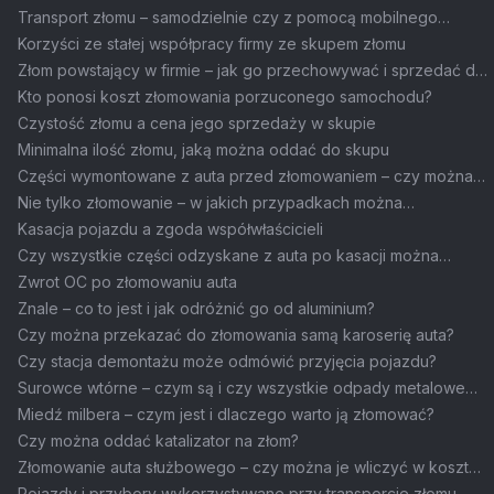
Transport złomu – samodzielnie czy z pomocą mobilnego
skupu?
Korzyści ze stałej współpracy firmy ze skupem złomu
Złom powstający w firmie – jak go przechowywać i sprzedać do
skupu?
Kto ponosi koszt złomowania porzuconego samochodu?
Czystość złomu a cena jego sprzedaży w skupie
Minimalna ilość złomu, jaką można oddać do skupu
Części wymontowane z auta przed złomowaniem – czy można
je sprzedać?
Nie tylko złomowanie – w jakich przypadkach można
wyrejestrować auto?
Kasacja pojazdu a zgoda współwłaścicieli
Czy wszystkie części odzyskane z auta po kasacji można
wykorzystać ponownie?
Zwrot OC po złomowaniu auta
Znale – co to jest i jak odróżnić go od aluminium?
Czy można przekazać do złomowania samą karoserię auta?
Czy stacja demontażu może odmówić przyjęcia pojazdu?
Surowce wtórne – czym są i czy wszystkie odpady metalowe
się do nich zaliczają?
Miedź milbera – czym jest i dlaczego warto ją złomować?
Czy można oddać katalizator na złom?
Złomowanie auta służbowego – czy można je wliczyć w koszty
firmowe?
Pojazdy i przybory wykorzystywane przy transporcie złomu