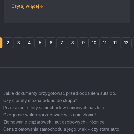
Czytaj więcej
2
3
4
5
6
7
8
9
10
11
12
13
Jakie dokumenty przygotować przed oddaniem auta do
złomowania?
Czy monety można oddać do skupu?
Przekazanie floty samochodów firmowych na złom
Czego nie wolno sprzedawać w skupie złomu?
Złomowanie ciężarówek i aut osobowych – różnice
Cena złomowania samochodu a jego wiek – czy stare auto