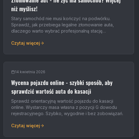
Złomowanie aut - ile żyć ma samochód? Więcej
niż myślisz!
Stary samochód nie musi kończyć na podwórku.
Sprawdź, jak przebiega legalne złomowanie auta,
dlaczego warto wybrać profesjonalną stację
demontażu i ile surowców można odzyskać z pojazdu.
Czytaj więcej
14 kwietnia 2026
Wycena pojazdu online - szybki sposób, aby
sprawdzić wartość auta do kasacji
Sprawdź orientacyjną wartość pojazdu do kasacji
online. Wystarczy masa własna z pozycji G dowodu
rejestracyjnego. Szybko, wygodnie i bez zobowiązań.
Czytaj więcej