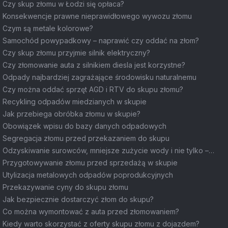
Czy skup złomu w Łodzi się opłaca?
Konsekwencje prawne nieprawidłowego wywozu złomu
Czym są metale kolorowe?
Samochód powypadkowy – naprawić czy oddać na złom?
Czy skup złomu przyjmie silnik elektryczny?
Czy złomowanie auta z silnikiem diesla jest korzystne?
Odpady najbardziej zagrażające środowisku naturalnemu
Czy można oddać sprzęt AGD i RTV do skupu złomu?
Recykling odpadów miedzianych w skupie
Jak przebiega obróbka złomu w skupie?
Obowiązek wpisu do bazy danych odpadowych
Segregacja złomu przed przekazaniem do skupu
Odzyskiwanie surowców, mniejsze zużycie wody i nie tylko –
wpływ skupu złomu na środowisko
Przygotowywanie złomu przed sprzedażą w skupie
Utylizacja metalowych odpadów poprodukcyjnych
Przekazywanie cyny do skupu złomu
Jak bezpiecznie dostarczyć złom do skupu?
Co można wymontować z auta przed złomowaniem?
Kiedy warto skorzystać z oferty skupu złomu z dojazdem?