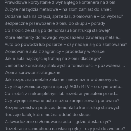
wartość auta do kasacji
Prawidłowe korzystanie z wynajętego kontenera na złom
Zużyte narzędzia metalowe – na złom zamiast do śmieci
Oddanie auta na części, sprzedaż, złomowanie – co wybrać?
Bezpieczne przewożenie złomu do skupu – porady
Co zrobić ze stalą po demontażu konstrukcji stalowej?
Które elementy domowego wyposażenia zawierają metale
warte oddania na złom?
Auto po powodzi lub pożarze – czy nadaje się do złomowania?
Złomowanie auta z zagranicy – procedury w Polsce
Jakie auta najczęściej trafiają na złom i dlaczego?
Demontaż konstrukcji stalowych a formalności – pozwolenia,
zgłoszenia, dokumenty
Złom a surowce strategiczne
Jak rozpoznać metale żelazne i nieżelazne w domowych
odpadach?
Czy skup złomu przyjmuje sprzęt AGD i RTV – o czym warto
pamiętać?
Co zrobić z niekompletnym lub rozebranym autem przed
złomowaniem?
Czy wyrejestrowane auto można zarejestrować ponownie?
Bezpieczeństwo podczas demontażu konstrukcji stalowych
Rodzaje kabli, które można oddać do skupu
Zaświadczenie o złomowaniu auta – gdzie dostarczyć?
Rozebranie samochodu na własną rękę – czy jest dozwolone?