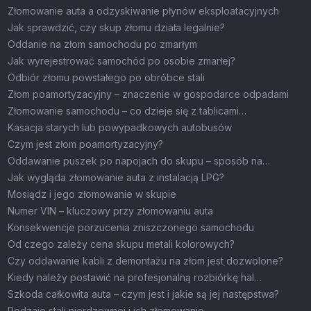
Złomowanie auta a odzyskiwanie płynów eksploatacyjnych
Jak sprawdzić, czy skup złomu działa legalnie?
Oddanie na złom samochodu po zmarłym
Jak wyrejestrować samochód po osobie zmarłej?
Odbiór złomu powstałego po obróbce stali
Złom poamortyzacyjny – znaczenie w gospodarce odpadami
Złomowanie samochodu – co dzieje się z tablicami
rejestracyjnymi?
Kasacja starych lub powypadkowych autobusów
Czym jest złom poamortyzacyjny?
Oddawanie puszek po napojach do skupu – sposób na
zarobek i ochronę środowiska
Jak wygląda złomowanie auta z instalacją LPG?
Mosiądz i jego złomowanie w skupie
Numer VIN – kluczowy przy złomowaniu auta
Konsekwencje porzucenia zniszczonego samochodu
Od czego zależy cena skupu metali kolorowych?
Czy oddawanie kabli z demontażu na złom jest dozwolone?
Kiedy należy postawić na profesjonalną rozbiórkę hal
stalowych?
Szkoda całkowita auta – czym jest i jakie są jej następstwa?
Rodzaje stali nierdzewnej i ich złomowanie