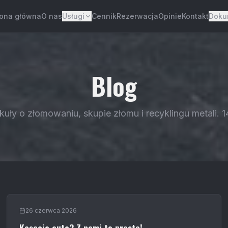
rona główna
O nas
Usługi
Cennik
Rezerwacja
Opinie
Kontakt
Doku
Blog
ykuły o złomowaniu, skupie złomu i recyklingu metali. 1
26 czerwca 2026