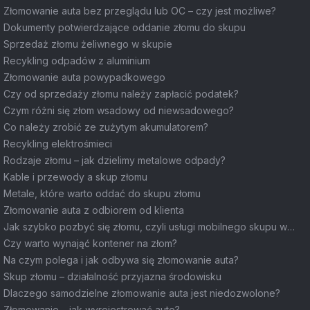
Złomowanie auta bez przeglądu lub OC – czy jest możliwe?
Dokumenty potwierdzające oddanie złomu do skupu
Sprzedaż złomu żeliwnego w skupie
Recykling odpadów z aluminium
Złomowanie auta powypadkowego
Czy od sprzedaży złomu należy zapłacić podatek?
Czym różni się złom wsadowy od niewsadowego?
Co należy zrobić ze zużytym akumulatorem?
Recykling elektrośmieci
Rodzaje złomu – jak dzielimy metalowe odpady?
Kable i przewody a skup złomu
Metale, które warto oddać do skupu złomu
Złomowanie auta z odbiorem od klienta
Jak szybko pozbyć się złomu, czyli usługi mobilnego skupu w
Łodzi
Czy warto wynająć kontener na złom?
Na czym polega i jak odbywa się złomowanie auta?
Skup złomu – działalność przyjazna środowisku
Dlaczego samodzielne złomowanie auta jest niedozwolone?
Złomowanie – jak wyrejestrować auto?