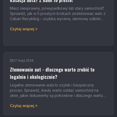
Kasacja auta? Z nami to proste!
Masz niesprawny, powypadkowy lub stary samochód?
Sprawdź, jak w 5 prostych krokach zezłomować auto z
Caban Recykling – szybka wycena, darmowy odbiór
lawetą i gotówka od ręki.
Czytaj więcej
27 maja 2026
Złomowanie aut - dlaczego warto zrobić to
legalnie i ekologicznie?
Legalne złomowanie auta to szybki i bezpieczny
proces. Sprawdź, kiedy warto oddać samochód na
złom, jakie dokumenty są potrzebne i dlaczego warto
wybrać legalną stację demontażu.
Czytaj więcej